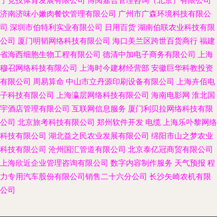
宁竞技体育发展有限公司
博阅嘉合管理咨询（北京）有限公司
济南济味小嫩肉餐饮管理有限公司
广州市广森环境科技有限公
司
深圳市伯特利实业有限公司
日用百货
湖南伯联农业科技有限
公司
厦门明韬网络科技有限公司
海口美兰区跨世百货商行
福建
省海西细胞生物工程有限公司
德清中加电子商务有限公司
上海
穆召网络科技有限公司
上海时今建材经营部
安徽巨华科教投资
有限公司
周易算命
中山市立丹源印刷设备有限公司
上海卉佰电
子科技有限公司
上海瀛层网络科技有限公司
海南电影网
淮北国
宇酒店管理有限公司
互联网信息服务
厦门利贝拉网络科技有限
公司
北京旅考科技有限公司
郑州软件开发
电缆
上海乐卟黎网络
科技有限公司
湖北益之民农业发展有限公司
绵阳市山之梦农业
科技有限公司
沧州国汇管道有限公司
北京泰亿冠商贸有限公司
上海欣近企业管理咨询有限公司
数字内容制作服务
天气预报
程
力专用汽车股份有限公司销售二十六分公司
长沙矢崎农机有限
公司