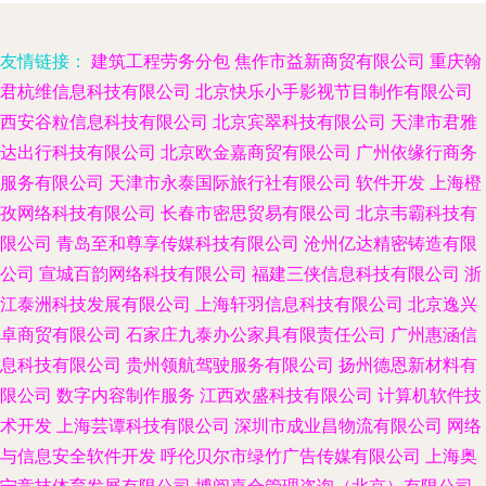
友情链接：
建筑工程劳务分包
焦作市益新商贸有限公司
重庆翰
君杭维信息科技有限公司
北京快乐小手影视节目制作有限公司
西安谷粒信息科技有限公司
北京宾翠科技有限公司
天津市君雅
达出行科技有限公司
北京欧金嘉商贸有限公司
广州依缘行商务
服务有限公司
天津市永泰国际旅行社有限公司
软件开发
上海橙
孜网络科技有限公司
长春市密思贸易有限公司
北京韦霸科技有
限公司
青岛至和尊享传媒科技有限公司
沧州亿达精密铸造有限
公司
宣城百韵网络科技有限公司
福建三侠信息科技有限公司
浙
江泰洲科技发展有限公司
上海轩羽信息科技有限公司
北京逸兴
卓商贸有限公司
石家庄九泰办公家具有限责任公司
广州惠涵信
息科技有限公司
贵州领航驾驶服务有限公司
扬州德恩新材料有
限公司
数字内容制作服务
江西欢盛科技有限公司
计算机软件技
术开发
上海芸谭科技有限公司
深圳市成业昌物流有限公司
网络
与信息安全软件开发
呼伦贝尔市绿竹广告传媒有限公司
上海奥